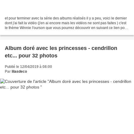
et pour terminer avec la série des albums réalisés il y a peu, voici le dernier
dont j'ai fait la vidéo (j'en ai encore mais les vidéos ne sont pas faites ) c'est
le thème Winnie l'ourson que vous pourrez découvrir en suivant ce lien pour
ma chaîne sur...
Album doré avec les princesses - cendrillon
etc... pour 32 photos
Publié le 12/04/2019 à 08:00
Par
lilasdeco