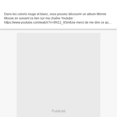
Dans les coloris rouge et blanc, vous pouvez découvrir un album Minnie
Mouse en suivant ce lien sur ma chaîne Youtube :
https://www.youtube.com/watch?v=6N12_8Sm6zw merci de me dire ce que
vous en pensez et de vous abonner si vous voulez voir les prochaines...
Publicité