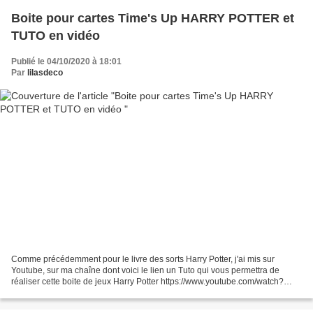
Boite pour cartes Time's Up HARRY POTTER et
TUTO en vidéo
Publié le 04/10/2020 à 18:01
Par
lilasdeco
Comme précédemment pour le livre des sorts Harry Potter, j'ai mis sur
Youtube, sur ma chaîne dont voici le lien un Tuto qui vous permettra de
réaliser cette boite de jeux Harry Potter https://www.youtube.com/watch?
v=17lFD3zGrfU&t=304s&ab_channel=LilasD%C3%A9co...