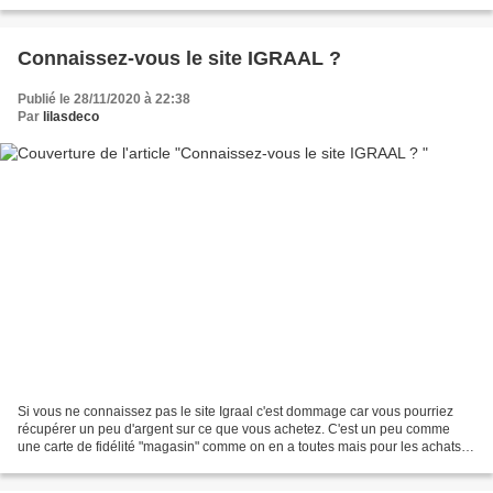
v=cn9KAnSUkKQ Voilà le...
Connaissez-vous le site IGRAAL ?
Publié le 28/11/2020 à 22:38
Par
lilasdeco
Si vous ne connaissez pas le site Igraal c'est dommage car vous pourriez
récupérer un peu d'argent sur ce que vous achetez. C'est un peu comme
une carte de fidélité "magasin" comme on en a toutes mais pour les achats
sur internet . Il faut juste s'inscrire...