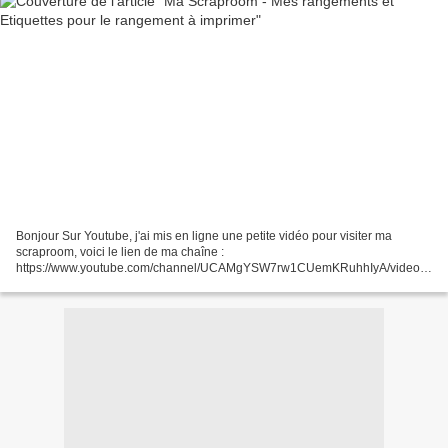
Bonjour Sur Youtube, j'ai mis en ligne une petite vidéo pour visiter ma
scraproom, voici le lien de ma chaîne :
https://www.youtube.com/channel/UCAMgYSW7rw1CUemKRuhhIyA/videosc
ela permet de voir mes idées de rangements et je vous partage volontiers
les...