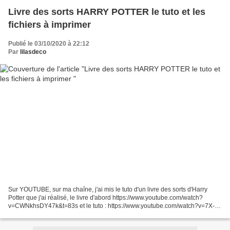
Livre des sorts HARRY POTTER le tuto et les
fichiers à imprimer
Publié le 03/10/2020 à 22:12
Par
lilasdeco
Sur YOUTUBE, sur ma chaîne, j'ai mis le tuto d'un livre des sorts d'Harry
Potter que j'ai réalisé, le livre d'abord https://www.youtube.com/watch?
v=CWNkhsDY47k&t=83s et le tuto : https://www.youtube.com/watch?v=7X-
XPiIFxVk&t=2097s il y a beaucoup de choses...